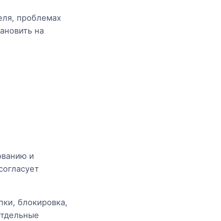
еля, проблемах
ановить на
ованию и
согласует
пки, блокировка,
отдельные