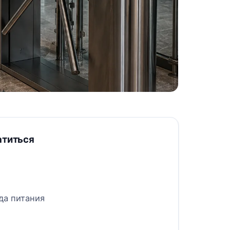
атиться
да питания