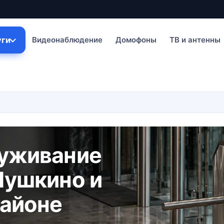
уги
Видеонаблюдение
Домофоны
ТВ и антенны
луживание
Пушкино и
айоне